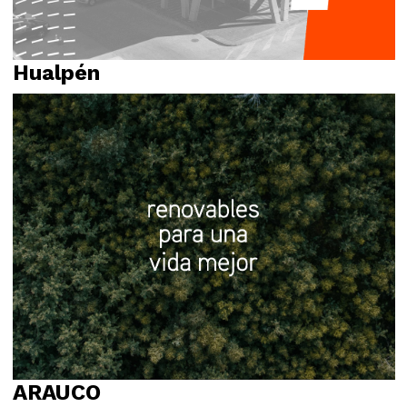
Hualpén
Identidad visual
Logotipo
Propósito
Relato
ARAUCO