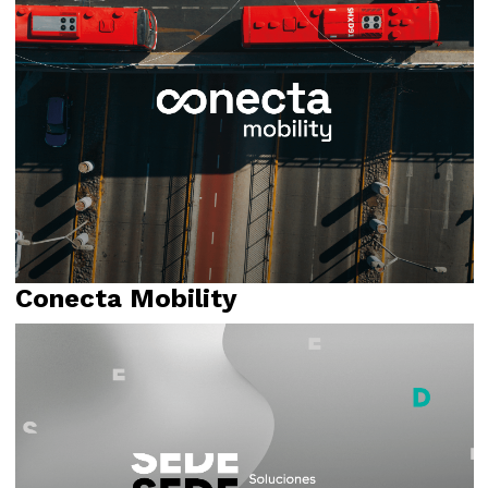
Naming
Propósito
Relato
Conecta Mobility
Identidad visual
Logotipo
Naming
Propósito
Relato