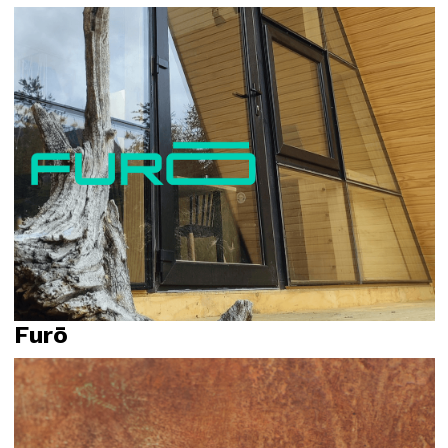
Propósito
Relato
Furō
Identidad visual
Propósito
Relato