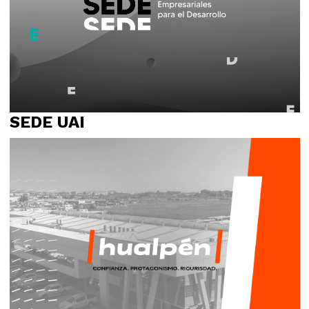
SEDE UAI
Identidad visual
Logotipo
Naming
Propósito
Relato