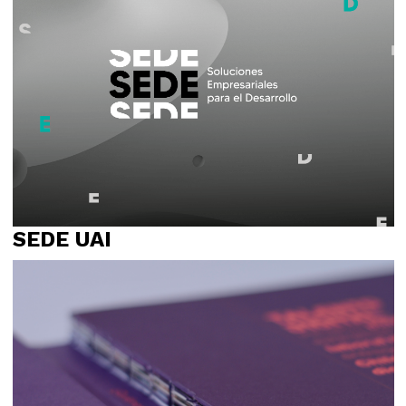
Naming
Propósito
Relato
SEDE UAI
Identidad visual
Logotipo
Naming
Propósito
Relato