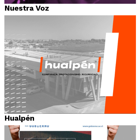
Nuestra Voz
Identidad visual
Logotipo
Naming
Relato
Hualpén
Identidad visual
Logotipo