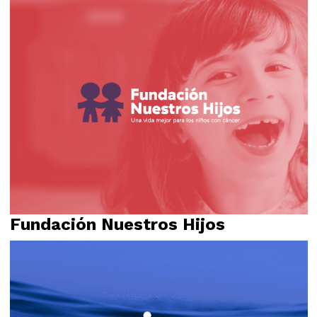
Identidad visual
Logotipo
Naming
Relato
Fundación Nuestros Hijos
Identidad visual
Logotipo
Propósito
Relato