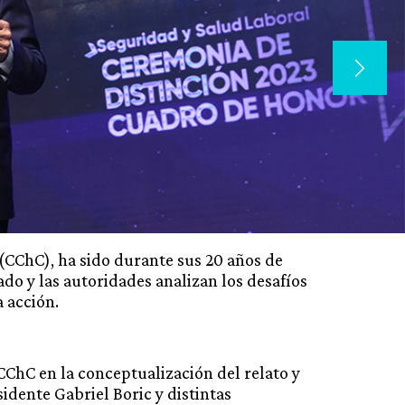
(CChC), ha sido durante sus 20 años de
ado y las autoridades analizan los desafíos
la acción.
ChC en la conceptualización del relato y
idente Gabriel Boric y distintas