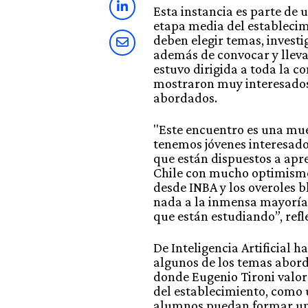
Esta instancia es parte de 
etapa media del establecim
deben elegir temas, investig
además de convocar y llevar
estuvo dirigida a toda la c
mostraron muy interesados 
abordados.
"Este encuentro es una mu
tenemos jóvenes interesado
que están dispuestos a apr
Chile con mucho optimismo
desde INBA y los overoles 
nada a la inmensa mayoría 
que están estudiando”, refl
De Inteligencia Artificial h
algunos de los temas abord
donde Eugenio Tironi valor
del establecimiento, como
alumnos puedan formar un